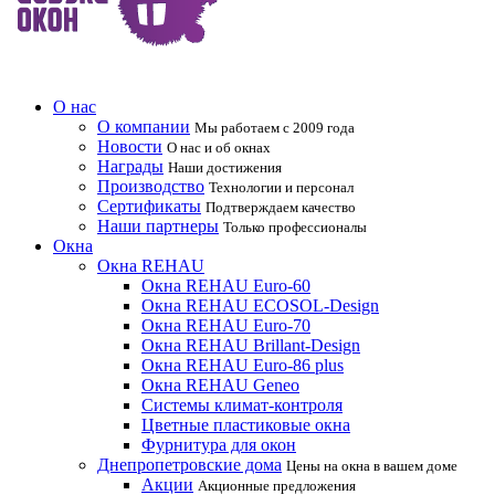
О нас
О компании
Мы работаем с 2009 года
Новоcти
О нас и об окнах
Награды
Наши достижения
Производство
Технологии и персонал
Сертификаты
Подтверждаем качество
Наши партнеры
Только профессионалы
Окна
Окна REHAU
Окна REHAU Euro-60
Окна REHAU ECOSOL-Design
Окна REHAU Euro-70
Окна REHAU Brillant-Design
Окна REHAU Euro-86 plus
Окна REHAU Geneo
Системы климат-контроля
Цветные пластиковые окна
Фурнитура для окон
Днепропетровские дома
Цены на окна в вашем доме
Акции
Акционные предложения