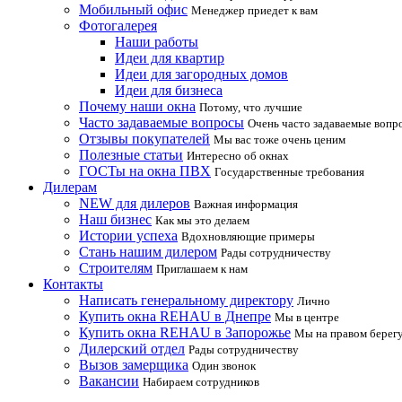
Мобильный офис
Менеджер приедет к вам
Фотогалерея
Наши работы
Идеи для квартир
Идеи для загородных домов
Идеи для бизнеса
Почему наши окна
Потому, что лучшие
Часто задаваемые вопросы
Очень часто задаваемые вопр
Отзывы покупателей
Мы вас тоже очень ценим
Полезные статьи
Интересно об окнах
ГОСТы на окна ПВХ
Государственные требования
Дилерам
NEW для дилеров
Важная информация
Наш бизнес
Как мы это делаем
Истории успеха
Вдохновляющие примеры
Стань нашим дилером
Рады сотрудничеству
Строителям
Приглашаем к нам
Контакты
Написать генеральному директору
Лично
Купить окна REHAU в Днепре
Мы в центре
Купить окна REHAU в Запорожье
Мы на правом берег
Дилерский отдел
Рады сотрудничеству
Вызов замерщика
Один звонок
Вакансии
Набираем сотрудников