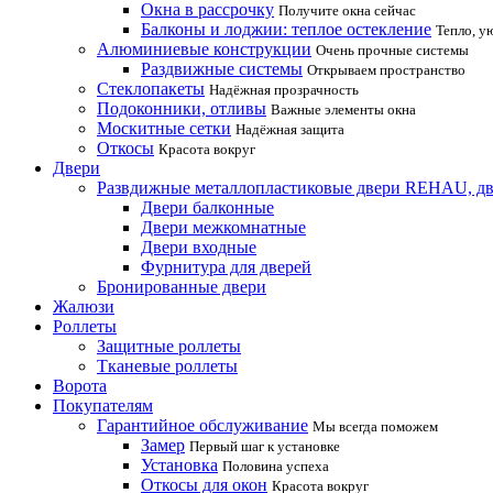
Окна в рассрочку
Получите окна сейчас
Балконы и лоджии: теплое остекление
Тепло, у
Алюминиевые конструкции
Очень прочные системы
Раздвижные системы
Открываем пространство
Стеклопакеты
Надёжная прозрачность
Подоконники, отливы
Важные элементы окна
Москитные сетки
Надёжная защита
Откосы
Красота вокруг
Двери
Развдижные металлопластиковые двери REHAU, дв
Двери балконные
Двери межкомнатные
Двери входные
Фурнитура для дверей
Бронированные двери
Жалюзи
Роллеты
Защитные роллеты
Тканевые роллеты
Ворота
Покупателям
Гарантийное обслуживание
Мы всегда поможем
Замер
Первый шаг к установке
Установка
Половина успеха
Откосы для окон
Красота вокруг