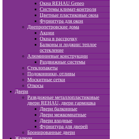
Окна REHAU Geneo
Системы климат-контроля
Цветные пластиковые окна
Фурнитура для окон
Днепропетровские дома
Акции
Окна в рассрочку
Балконы и лоджии: теплое
остекление
Алюминиевые конструкции
Раздвижные системы
Стеклопакеты
Подоконники, отливы
Москитные сетки
Откосы
Двери
Развдижные металлопластиковые
двери REHAU, двери гармошка
Двери балконные
Двери межкомнатные
Двери входные
Фурнитура для дверей
Бронированные двери
Жалюзи