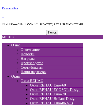
Карта сайта
© 2008—2018 BSWS// Веб-студія та СRМ-системи
МЕНЮ
О нас
О компании
Новоcти
Награды
Производство
Сертификаты
Наши партнеры
Окна
Окна REHAU
Окна REHAU Euro-60
Окна REHAU ECOSOL-Design
Окна REHAU Euro-70
Окна REHAU Brillant-Design
Окна REHAU Euro-86 plus