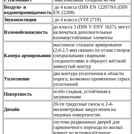
Воздухо- и
до 4 класса (DIN EN 12207/9A (DIN
водонепроницаемость
EN 12208)
Звукоизоляция
до 4 класса (VDI 2719)
до класса 3 (DIN V ENV 1627), могут
Взломобезопасность
включаться дополнительные
взломоустойчивые элементы
массивное стальное армирование
(2,0-2,5 мм) связано по углам створок
Камера армирования
специальными сварными
соединителями и образует жёсткий
замкнутый контур
два контура уплотнения в области
Уплотнение
порога; возможно применение серых
уплотнений
особо гладкая, устойчивая к
Поверхность
загрязнениям
20-ти градусные скосы и 2-4-
Дизайн
милиметровые закругления на
лицевых поверхностях
система раздвижных дверей для
гармоничного перехода из жилых
комнат во вспомогательные