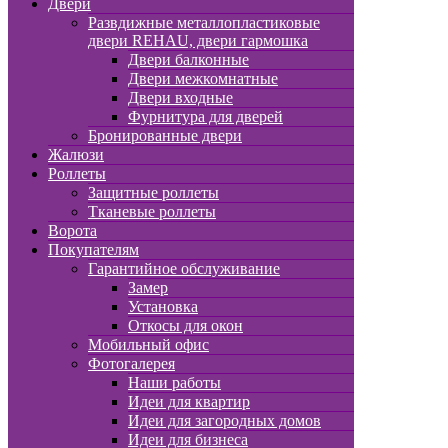
Двери
Развдижные металлопластиковые
двери REHAU, двери гармошка
Двери балконные
Двери межкомнатные
Двери входные
Фурнитура для дверей
Бронированные двери
Жалюзи
Роллеты
Защитные роллеты
Тканевые роллеты
Ворота
Покупателям
Гарантийное обслуживание
Замер
Установка
Откосы для окон
Мобильный офис
Фотогалерея
Наши работы
Идеи для квартир
Идеи для загородных домов
Идеи для бизнеса